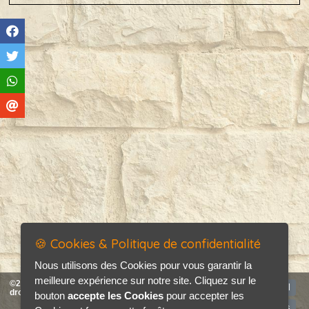
🍪 Cookies & Politique de confidentialité
Nous utilisons des Cookies pour vous garantir la
meilleure expérience sur notre site. Cliquez sur le
©2026 La Forge d'Yvetot tous
Accueil
droits réservés
bouton
accepte les Cookies
pour accepter les
Mentions légales