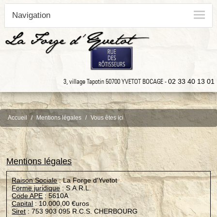
Navigation
3, village Tapotin 50700 YVETOT BOCAGE -
02 33 40 13 01
Accueil
Mentions légales
Vous êtes ici
Mentions légales
Raison Sociale
: La Forge d'Yvetot
Forme juridique
: S.A.R.L.
Code APE
: 5610A
Capital
: 10.000,00 €uros
Siret
: 753 903 095 R.C.S. CHERBOURG